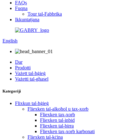
FAQs
Fuqna
Tour tal-Fabbrika
Ikkuntatjana
English
Dar
Prodotti
Vażett tal-ħġieġ
Vażetti tal-għasel
Kategoriji
Flixkun tal-ħġieġ
Fliexken tal-alkoħol u tax-xorb
Fliexken tax-xorb
Fliexken tal-inbid
Fliexken tal-birra
Fliexken tax-xorb karbonati
Fliexken tal-kċina