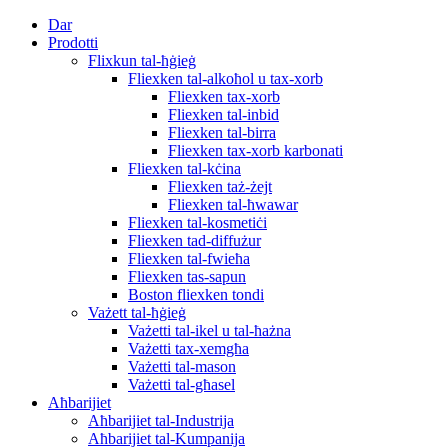
Dar
Prodotti
Flixkun tal-ħġieġ
Fliexken tal-alkoħol u tax-xorb
Fliexken tax-xorb
Fliexken tal-inbid
Fliexken tal-birra
Fliexken tax-xorb karbonati
Fliexken tal-kċina
Fliexken taż-żejt
Fliexken tal-ħwawar
Fliexken tal-kosmetiċi
Fliexken tad-diffużur
Fliexken tal-fwieħa
Fliexken tas-sapun
Boston fliexken tondi
Vażett tal-ħġieġ
Vażetti tal-ikel u tal-ħażna
Vażetti tax-xemgħa
Vażetti tal-mason
Vażetti tal-għasel
Aħbarijiet
Aħbarijiet tal-Industrija
Aħbarijiet tal-Kumpanija