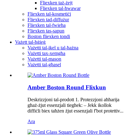
Fliexken taż-żejt
Fliexken tal-ħwawar
Fliexken tal-kosmetiċi
Fliexken tad-diffużur
Fliexken tal-fwieħa
Fliexken tas-sapun
Boston fliexken tondi
Vażett tal-ħġieġ
Vażetti tal-ikel u tal-ħażna
Vażetti tax-xemgħa
Vażetti tal-mason
Vażetti tal-għasel
Amber Boston Round Flixkun
Deskrizzjoni tal-prodott 1. Protezzjoni aħħarija
għaż-żjut essenzjali tiegħek: – Jekk ikollok
diffiċli biex taħżen żjut essenzjali f'bot protettiv...
Ara