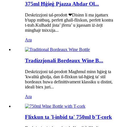
375ml Ħġieġ Pjazza Aħdar Ol...
Deskrizzjoni tal-prodott ❤Disinn li ma jqattarx
b'tapp mitbuq, perfett għall-flixkun, perfett kontra
t-trab.Kulħadd jista’ jferra’ u jqassam iż-żejt
mingħajr tnixxija...
Ara
Tradizzjonali Bordeaux Wine B...
Deskrizzjoni tal-prodott Magħmul minn ħġieġ ta
'kwalità għolja, dan il-flixkun tal-ħġieġ ta' stil
bordeaux huwa definittivament klassiku u distint,
ideali biex juri...
Ara
Flixkun ta 'l-inbid ta' 750ml b'T-cork