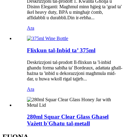
Deskrizzjoni tal-prodott 1. Kwalità Għolja u
Disinn Eleganti: Magħmul minn ħġieġ ta 'grad ta'
ikel heavy duty, BPA u mingħajr ċomb,
affidabbli u durabbli.Din ir-rebħa...
Ara
Flixkun tal-Inbid ta’ 375ml
Deskrizzjoni tal-prodott Il-flixkun ta 'l-inbid
għandu forma sabiħa ta' Bordeaux, adattata għall-
ħażna ta 'inbid u dekorazzjoni magħmula mid-
dar, u huwa wkoll rigal tajjeb...
Ara
280ml Squar Clear Glass Għasel
Vażett b'Għatu tal-metall