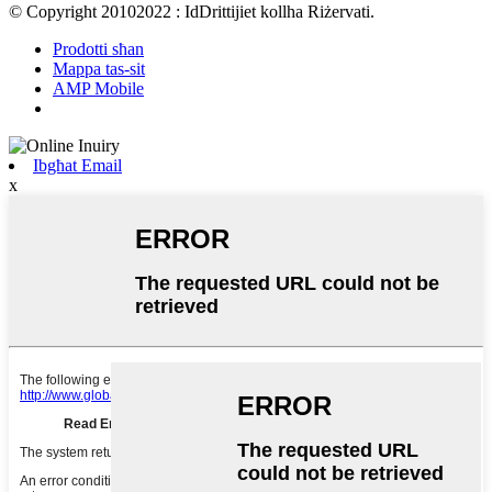
© Copyright 20102022 : IdDrittijiet kollha Riżervati.
Prodotti sħan
Mappa tas-sit
AMP Mobile
Ibgħat Email
x