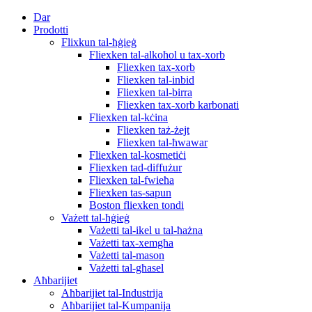
Dar
Prodotti
Flixkun tal-ħġieġ
Fliexken tal-alkoħol u tax-xorb
Fliexken tax-xorb
Fliexken tal-inbid
Fliexken tal-birra
Fliexken tax-xorb karbonati
Fliexken tal-kċina
Fliexken taż-żejt
Fliexken tal-ħwawar
Fliexken tal-kosmetiċi
Fliexken tad-diffużur
Fliexken tal-fwieħa
Fliexken tas-sapun
Boston fliexken tondi
Vażett tal-ħġieġ
Vażetti tal-ikel u tal-ħażna
Vażetti tax-xemgħa
Vażetti tal-mason
Vażetti tal-għasel
Aħbarijiet
Aħbarijiet tal-Industrija
Aħbarijiet tal-Kumpanija