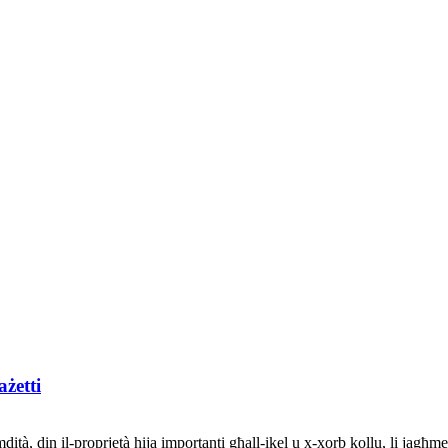
ażetti
ità, din il-proprjetà hija importanti għall-ikel u x-xorb kollu, li jagħme