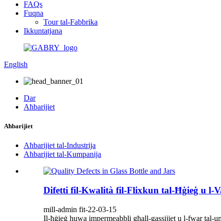
FAQs
Fuqna
Tour tal-Fabbrika
Ikkuntatjana
English
Dar
Aħbarijiet
Aħbarijiet
Aħbarijiet tal-Industrija
Aħbarijiet tal-Kumpanija
Difetti fil-Kwalità fil-Flixkun tal-Ħġieġ u l-V
mill-admin fit-22-03-15
Il-ħġieġ huwa impermeabbli għall-gassijiet u l-fwar tal-umd