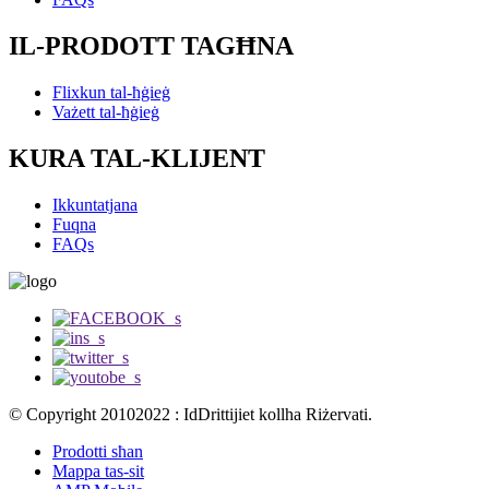
IL-PRODOTT TAGĦNA
Flixkun tal-ħġieġ
Vażett tal-ħġieġ
KURA TAL-KLIJENT
Ikkuntatjana
Fuqna
FAQs
© Copyright 20102022 : IdDrittijiet kollha Riżervati.
Prodotti sħan
Mappa tas-sit