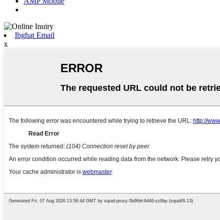
AMP Mobile
Ibgħat Email
x