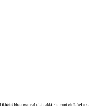
l il-ħġieġ bħala materjal tal-ippakkjar komuni għall-ikel u x-