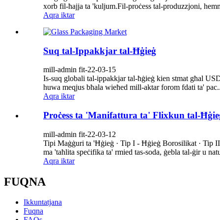
xorb fil-ħajja ta 'kuljum.Fil-proċess tal-produzzjoni, hem
Aqra iktar
Suq tal-Ippakkjar tal-Ħġieġ
mill-admin fit-22-03-15
Is-suq globali tal-ippakkjar tal-ħġieġ kien stmat għal US
huwa meqjus bħala wieħed mill-aktar forom fdati ta' pac..
Aqra iktar
Proċess ta 'Manifattura ta' Flixkun tal-Ħġie
mill-admin fit-22-03-12
Tipi Maġġuri ta 'Ħġieġ · Tip I - Ħġieġ Borosilikat · Tip 
ma 'taħlita speċifika ta' rmied tas-soda, ġebla tal-ġir u natu
Aqra iktar
FUQNA
Ikkuntatjana
Fuqna
FAQs