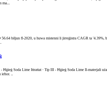
m ma...
D 56.64 biljun fl-2020, u huwa mistenni li jirreġistra CAGR ta '4.39%, 
.
ġ
II - Ħġieġ Soda Lime Ittrattat · Tip III - Ħġieġ Soda Lime Il-materjali 
 ieħor. ..