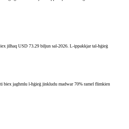
biex jilħaq USD 73.29 biljun sal-2026. L-ippakkjar tal-ħġieġ
użati biex jagħmlu l-ħġieġ jinkludu madwar 70% ramel flimkien