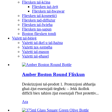
Fliexken tal-kċina
Fliexken taż-żejt
Fliexken tal-ħwawar
Fliexken tal-kosmetiċi
Fliexken tad-diffużur
Fliexken tal-fwieħa
Fliexken tas-sapun
Boston fliexken tondi
Vażett tal-ħġieġ
Vażetti tal-ikel u tal-ħażna
Vażetti tax-xemgħa
Vażetti tal-mason
Vażetti tal-għasel
Amber Boston Round Flixkun
Deskrizzjoni tal-prodott 1. Protezzjoni aħħarija
għaż-żjut essenzjali tiegħek: – Jekk ikollok
diffiċli biex taħżen żjut essenzjali f'bot protettiv...
Ara