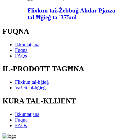
Flixkun taż-Żebbuġ Aħdar Pjazza
tal-Ħġieġ ta '375ml
FUQNA
Ikkuntatjana
Fuqna
FAQs
IL-PRODOTT TAGĦNA
Flixkun tal-ħġieġ
Vażett tal-ħġieġ
KURA TAL-KLIJENT
Ikkuntatjana
Fuqna
FAQs