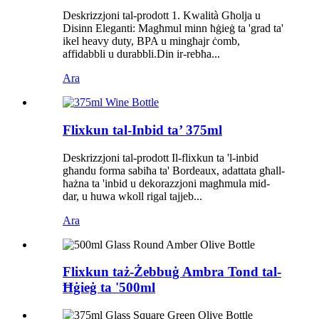
Deskrizzjoni tal-prodott 1. Kwalità Għolja u
Disinn Eleganti: Magħmul minn ħġieġ ta 'grad ta'
ikel heavy duty, BPA u mingħajr ċomb,
affidabbli u durabbli.Din ir-rebħa...
Ara
Flixkun tal-Inbid ta’ 375ml
Deskrizzjoni tal-prodott Il-flixkun ta 'l-inbid
għandu forma sabiħa ta' Bordeaux, adattata għall-
ħażna ta 'inbid u dekorazzjoni magħmula mid-
dar, u huwa wkoll rigal tajjeb...
Ara
Flixkun taż-Żebbuġ Ambra Tond tal-
Ħġieġ ta '500ml