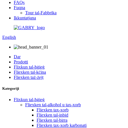
FAQs
Fuqna
Tour tal-Fabbrika
Ikkuntatjana
English
Dar
Prodotti
Flixkun tal-ħġieġ
Fliexken tal-kċina
Fliexken taż-żejt
Kategoriji
Flixkun tal-ħġieġ
Fliexken tal-alkoħol u tax-xorb
Fliexken tax-xorb
Fliexken tal-inbid
Fliexken tal-birra
Fliexken tax-xorb karbonati