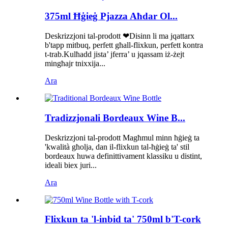
375ml Ħġieġ Pjazza Aħdar Ol...
Deskrizzjoni tal-prodott ❤Disinn li ma jqattarx
b'tapp mitbuq, perfett għall-flixkun, perfett kontra
t-trab.Kulħadd jista’ jferra’ u jqassam iż-żejt
mingħajr tnixxija...
Ara
Tradizzjonali Bordeaux Wine B...
Deskrizzjoni tal-prodott Magħmul minn ħġieġ ta
'kwalità għolja, dan il-flixkun tal-ħġieġ ta' stil
bordeaux huwa definittivament klassiku u distint,
ideali biex juri...
Ara
Flixkun ta 'l-inbid ta' 750ml b'T-cork