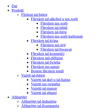
Dar
Prodotti
Flixkun tal-ħġieġ
Fliexken tal-alkoħol u tax-xorb
Fliexken tax-xorb
Fliexken tal-inbid
Fliexken tal-birra
Fliexken tax-xorb karbonati
Fliexken tal-kċina
Fliexken taż-żejt
Fliexken tal-ħwawar
Fliexken tal-kosmetiċi
Fliexken tad-diffużur
Fliexken tal-fwieħa
Fliexken tas-sapun
Boston fliexken tondi
Vażett tal-ħġieġ
Vażetti tal-ikel u tal-ħażna
Vażetti tax-xemgħa
Vażetti tal-mason
Vażetti tal-għasel
Aħbarijiet
Aħbarijiet tal-Industrija
Aħbarijiet tal-Kumpanija