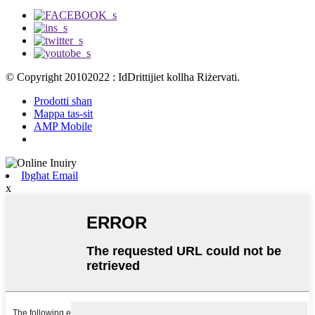
© Copyright 20102022 : IdDrittijiet kollha Riżervati.
Prodotti sħan
Mappa tas-sit
AMP Mobile
Ibgħat Email
x