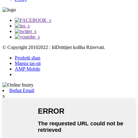
© Copyright 20102022 : IdDrittijiet kollha Riżervati.
Prodotti sħan
Mappa tas-sit
AMP Mobile
Ibgħat Email
x