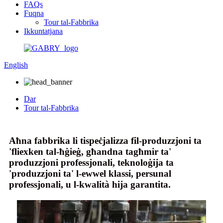
FAQs
Fuqna
Tour tal-Fabbrika
Ikkuntatjana
English
Dar
Tour tal-Fabbrika
Aħna fabbrika li tispeċjalizza fil-produzzjoni ta
'fliexken tal-ħġieġ, għandna tagħmir ta'
produzzjoni professjonali, teknoloġija ta
'produzzjoni ta' l-ewwel klassi, persunal
professjonali, u l-kwalità hija garantita.