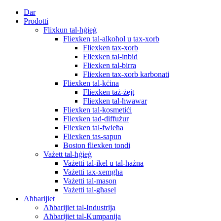
Dar
Prodotti
Flixkun tal-ħġieġ
Fliexken tal-alkoħol u tax-xorb
Fliexken tax-xorb
Fliexken tal-inbid
Fliexken tal-birra
Fliexken tax-xorb karbonati
Fliexken tal-kċina
Fliexken taż-żejt
Fliexken tal-ħwawar
Fliexken tal-kosmetiċi
Fliexken tad-diffużur
Fliexken tal-fwieħa
Fliexken tas-sapun
Boston fliexken tondi
Vażett tal-ħġieġ
Vażetti tal-ikel u tal-ħażna
Vażetti tax-xemgħa
Vażetti tal-mason
Vażetti tal-għasel
Aħbarijiet
Aħbarijiet tal-Industrija
Aħbarijiet tal-Kumpanija