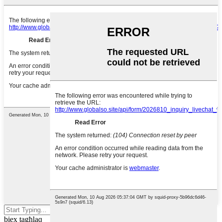
Agħfas enter biex tfittex jew ESC
biex tagħlaq