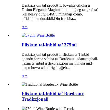
Deskrizzjoni tal-prodott 1. Kwalità Għolja u
Disinn Eleganti: Magħmul minn ħġieġ ta 'grad ta'
ikel heavy duty, BPA u mingħajr ċomb,
affidabbli u durabbli.Din ir-rebħa...
Ara
Flixkun tal-Inbid ta’ 375ml
Deskrizzjoni tal-prodott Il-flixkun ta 'l-inbid
għandu forma sabiħa ta' Bordeaux, adattata għall-
ħażna ta 'inbid u dekorazzjoni magħmula mid-
dar, u huwa wkoll rigal tajjeb...
Ara
Flixkun tal-Inbid ta' Bordeaux
Tradizzjonali