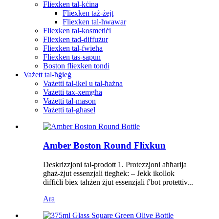
Fliexken tal-kċina
Fliexken taż-żejt
Fliexken tal-ħwawar
Fliexken tal-kosmetiċi
Fliexken tad-diffużur
Fliexken tal-fwieħa
Fliexken tas-sapun
Boston fliexken tondi
Vażett tal-ħġieġ
Vażetti tal-ikel u tal-ħażna
Vażetti tax-xemgħa
Vażetti tal-mason
Vażetti tal-għasel
Amber Boston Round Flixkun
Deskrizzjoni tal-prodott 1. Protezzjoni aħħarija
għaż-żjut essenzjali tiegħek: – Jekk ikollok
diffiċli biex taħżen żjut essenzjali f'bot protettiv...
Ara