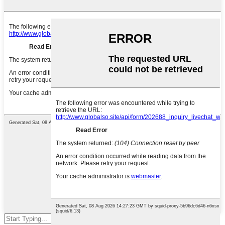
Agħfas enter biex tfittex jew ESC