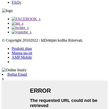
FAQs
© Copyright 20102022 : IdDrittijiet kollha Riżervati.
Prodotti sħan
Mappa tas-sit
AMP Mobile
Ibgħat Email
x