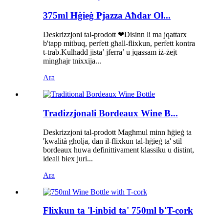
375ml Ħġieġ Pjazza Aħdar Ol...
Deskrizzjoni tal-prodott ❤Disinn li ma jqattarx
b'tapp mitbuq, perfett għall-flixkun, perfett kontra
t-trab.Kulħadd jista’ jferra’ u jqassam iż-żejt
mingħajr tnixxija...
Ara
Tradizzjonali Bordeaux Wine B...
Deskrizzjoni tal-prodott Magħmul minn ħġieġ ta
'kwalità għolja, dan il-flixkun tal-ħġieġ ta' stil
bordeaux huwa definittivament klassiku u distint,
ideali biex juri...
Ara
Flixkun ta 'l-inbid ta' 750ml b'T-cork