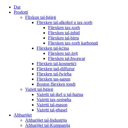
Dar
Prodotti
Flixkun tal-ħġieġ
Fliexken tal-alkoħol u tax-xorb
Fliexken tax-xorb
Fliexken tal-inbid
Fliexken tal-birra
Fliexken tax-xorb karbonati
Fliexken tal-kċina
Fliexken taż-żejt
Fliexken tal-ħwawar
Fliexken tal-kosmetiċi
Fliexken tad-diffużur
Fliexken tal-fwieħa
Fliexken tas-sapun
Boston fliexken tondi
Vażett tal-ħġieġ
Vażetti tal-ikel u tal-ħażna
Vażetti tax-xemgħa
Vażetti tal-mason
Vażetti tal-għasel
Aħbarijiet
Aħbarijiet tal-Industrija
Aħbarijiet tal-Kumpanija