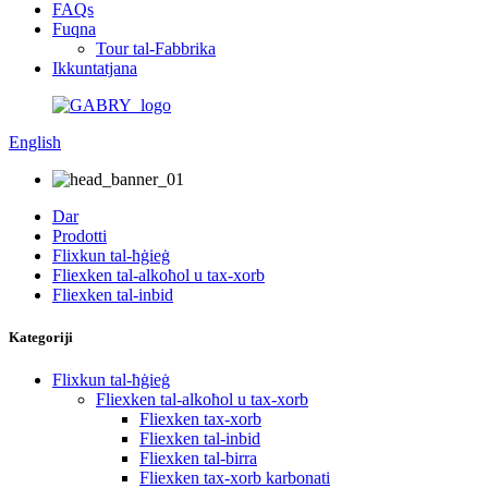
FAQs
Fuqna
Tour tal-Fabbrika
Ikkuntatjana
English
Dar
Prodotti
Flixkun tal-ħġieġ
Fliexken tal-alkoħol u tax-xorb
Fliexken tal-inbid
Kategoriji
Flixkun tal-ħġieġ
Fliexken tal-alkoħol u tax-xorb
Fliexken tax-xorb
Fliexken tal-inbid
Fliexken tal-birra
Fliexken tax-xorb karbonati