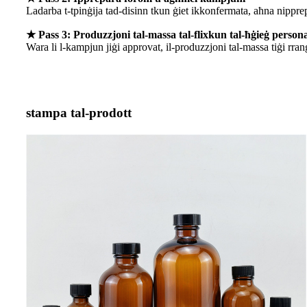
Ladarba t-tpinġija tad-disinn tkun ġiet ikkonfermata, aħna nipprep
★ Pass 3: Produzzjoni tal-massa tal-flixkun tal-ħġieġ persona
Wara li l-kampjun jiġi approvat, il-produzzjoni tal-massa tiġi rra
stampa tal-prodott