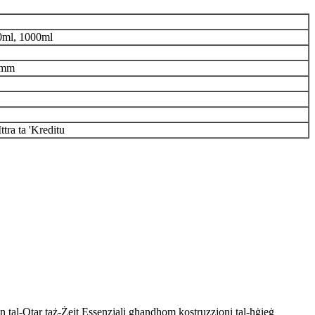
0ml, 1000ml
4mm
tra ta 'Kreditu
xken tal-Qtar taż-Żejt Essenzjali għandhom kostruzzjoni tal-ħġieġ