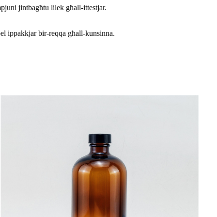
ni jintbagħtu lilek għall-ittestjar.
bel ippakkjar bir-reqqa għall-kunsinna.