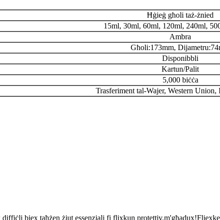
Ħġieġ għoli taż-żnied
15ml, 30ml, 60ml, 120ml, 240ml, 50
Ambra
Għoli:173mm, Dijametru:7
Disponibbli
Kartun/Palit
5,000 biċċa
Trasferiment tal-Wajer, Western Union, It
k diffiċli biex taħżen żjut essenzjali fi flixkun protettiv.m'għadux!Flie