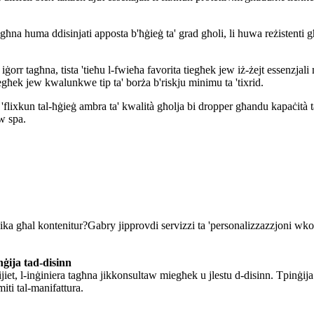
tagħna huma ddisinjati apposta b'ħġieġ ta' grad għoli, li huwa reżistenti g
r tagħna, tista 'tieħu l-fwieħa favorita tiegħek jew iż-żejt essenzjali m
egħek jew kwalunkwe tip ta' borża b'riskju minimu ta 'tixrid.
a 'flixkun tal-ħġieġ ambra ta' kwalità għolja bi dropper għandu kapaċità
ew spa.
unika għal kontenitur?Gabry jipprovdi servizzi ta 'personalizzazzjoni w
nġija tad-disinn
jiet, l-inġiniera tagħna jikkonsultaw miegħek u jlestu d-disinn. Tpinġija t
imiti tal-manifattura.