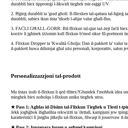
durabbli biex tipproteġi l-likwidi tiegħek mir-raġġi UV.
2. Ħġieġ durabbli ta 'grad għoli: Il-fliexken tal-qattara tal-ħġieġ 
durabbli, sabiex tkun tista 'tikseb l-aħjar valur għall-flus.
3. FAĊLI GĦALL-ĠORR: Bil-flixkun tal-qtar taż-żejt faċli biex iġor
koeżiv li jgħinek iżżomm kull flixkun b'mod sikur fil-portmoni ti
4. Flixkun Dropper ta 'Kwalità Għolja: Dan il-pakkett ta' valur t
il-pakkett huwa ddisinjat għal użu personali, korporattiv, salon j
Personalizzazzjoni tal-prodott
Ma tistax issib il-flixkun li qed tfittex?Għandek f'moħħok idea 
miegħek biex noħolqu l-flixkun uniku tiegħek stess.
★ Pass 1: Agħfas id-Disinn tal-Flixkun Tiegħek u Tlesti t-tpi
Jekk jogħġbok ibgħatilna rekwiżiti ta 'dettall, kampjuni jew tpinġi
karatteristiċi li jistgħu jitkejlu tal-flixkun, filwaqt li josservaw il-l
★ Pass 2: Ipprepara forom u agħmel kampjuni