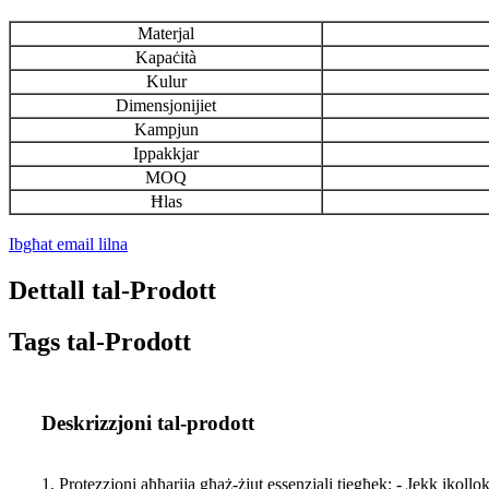
Materjal
Kapaċità
Kulur
Dimensjonijiet
Kampjun
Ippakkjar
MOQ
Ħlas
Ibgħat email lilna
Dettall tal-Prodott
Tags tal-Prodott
Deskrizzjoni tal-prodott
1. Protezzjoni aħħarija għaż-żjut essenzjali tiegħek: - Jekk ikollo