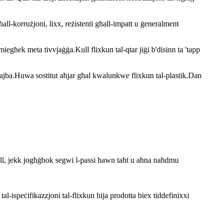
ħall-korrużjoni, lixx, reżistenti għall-impatt u ġeneralment
iegħek meta tivvjaġġa.Kull flixkun tal-qtar jiġi b'disinn ta 'tapp
 tajba.Huwa sostitut aħjar għal kwalunkwe flixkun tal-plastik.Dan
koll, jekk jogħġbok segwi l-passi hawn taħt u aħna naħdmu
al-ispeċifikazzjoni tal-flixkun hija prodotta biex tiddefinixxi