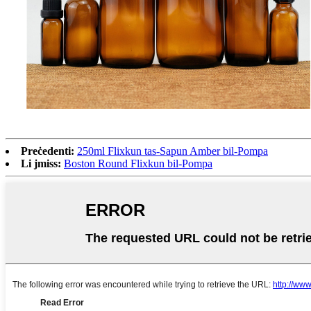
Preċedenti:
250ml Flixkun tas-Sapun Amber bil-Pompa
Li jmiss:
Boston Round Flixkun bil-Pompa