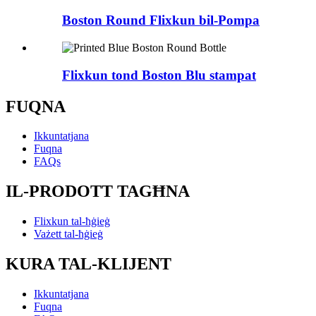
Boston Round Flixkun bil-Pompa
Flixkun tond Boston Blu stampat
FUQNA
Ikkuntatjana
Fuqna
FAQs
IL-PRODOTT TAGĦNA
Flixkun tal-ħġieġ
Vażett tal-ħġieġ
KURA TAL-KLIJENT
Ikkuntatjana
Fuqna