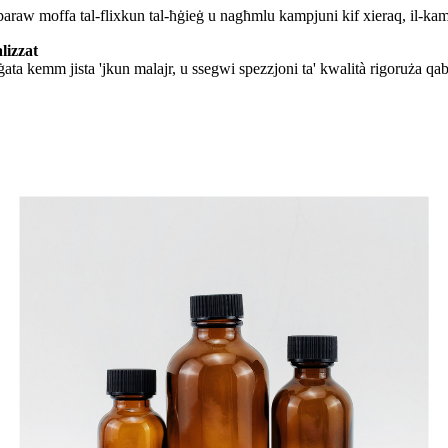
araw moffa tal-flixkun tal-ħġieġ u nagħmlu kampjuni kif xieraq, il-kampju
lizzat
nġata kemm jista 'jkun malajr, u ssegwi spezzjoni ta' kwalità rigoruża qa