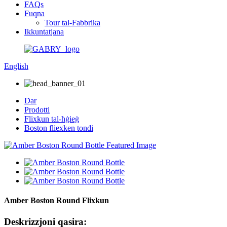
FAQs
Fuqna
Tour tal-Fabbrika
Ikkuntatjana
English
Dar
Prodotti
Flixkun tal-ħġieġ
Boston fliexken tondi
Amber Boston Round Flixkun
Deskrizzjoni qasira: