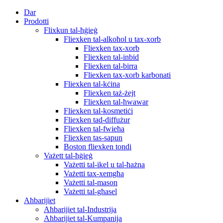
Dar
Prodotti
Flixkun tal-ħġieġ
Fliexken tal-alkoħol u tax-xorb
Fliexken tax-xorb
Fliexken tal-inbid
Fliexken tal-birra
Fliexken tax-xorb karbonati
Fliexken tal-kċina
Fliexken taż-żejt
Fliexken tal-ħwawar
Fliexken tal-kosmetiċi
Fliexken tad-diffużur
Fliexken tal-fwieħa
Fliexken tas-sapun
Boston fliexken tondi
Vażett tal-ħġieġ
Vażetti tal-ikel u tal-ħażna
Vażetti tax-xemgħa
Vażetti tal-mason
Vażetti tal-għasel
Aħbarijiet
Aħbarijiet tal-Industrija
Aħbarijiet tal-Kumpanija