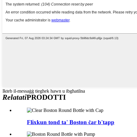
Ikteb il-messaġġ tiegħek hawn u ibgħatilna
Relatati
PRODOTTI
Flixkun tond ta' Boston ċar b'tapp