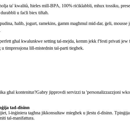
 ta' kwalità, ħieles mill-BPA, 100% riċiklabbli, mhux tossiku, preservat
durabbli u faċli biex tiftaħ.
dina, ħalib, jogurt, ramekins, ġamm magħmul mid-dar, ġeli, mousse jew
.
 għal kwalunkwe setting tal-mejda, kemm jekk f'festi privati ​​jew f'av
u timpressjona lill-mistednin tal-parti tiegħek.
unika għal kontenitur?Gabry jipprovdi servizzi ta 'personalizzazzjoni w
nġija tad-disinn
jiet, l-inġiniera tagħna jikkonsultaw miegħek u jlestu d-disinn. Tpinġija t
imiti tal-manifattura.