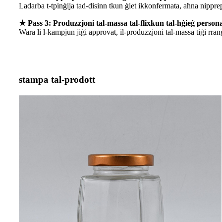
Ladarba t-tpinġija tad-disinn tkun ġiet ikkonfermata, aħna nipprep
★ Pass 3: Produzzjoni tal-massa tal-flixkun tal-ħġieġ persona
Wara li l-kampjun jiġi approvat, il-produzzjoni tal-massa tiġi rra
stampa tal-prodott