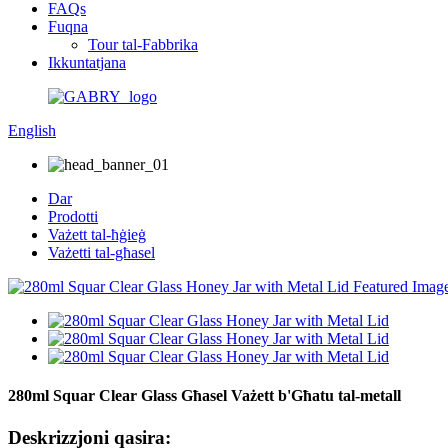
FAQs
Fuqna
Tour tal-Fabbrika
Ikkuntatjana
English
Dar
Prodotti
Vażett tal-ħġieġ
Vażetti tal-għasel
280ml Squar Clear Glass Għasel Vażett b'Għatu tal-metall
Deskrizzjoni qasira: