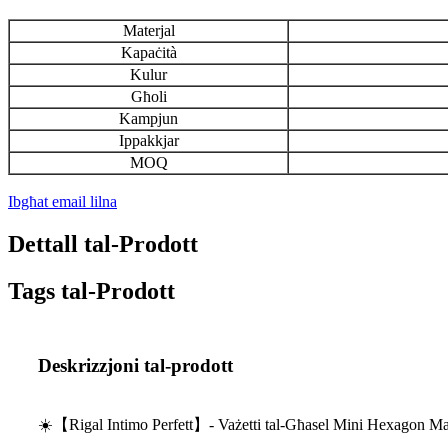
Materjal
Kapaċità
Kulur
Għoli
Kampjun
Ippakkjar
MOQ
Ibgħat email lilna
Dettall tal-Prodott
Tags tal-Prodott
Deskrizzjoni tal-prodott
☀️【Rigal Intimo Perfett】- Vażetti tal-Għasel Mini Hexagon Maso