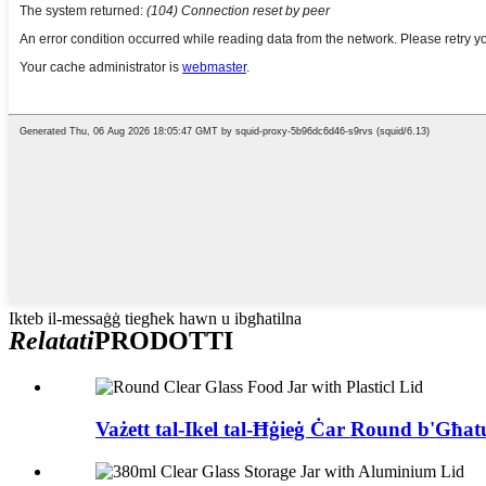
Ikteb il-messaġġ tiegħek hawn u ibgħatilna
Relatati
PRODOTTI
Vażett tal-Ikel tal-Ħġieġ Ċar Round b'Għatu