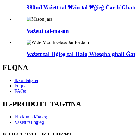
380ml Vażett tal-Ħżin tal-Ħġieġ Ċar b'Għat
Vażetti tal-mason
Vażett tal-Ħġieġ tal-Ħalq Wiesgħa għall-
FUQNA
Ikkuntatjana
Fuqna
FAQs
IL-PRODOTT TAGĦNA
Flixkun tal-ħġieġ
Vażett tal-ħġieġ
KURA TAL-KLIJENT