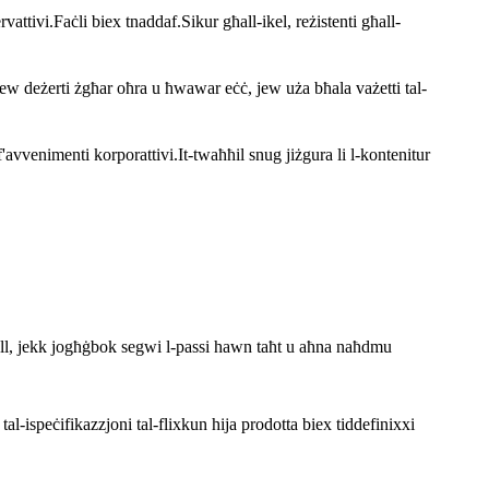
tivi.Faċli biex tnaddaf.Sikur għall-ikel, reżistenti għall-
 deżerti żgħar oħra u ħwawar eċċ, jew uża bħala vażetti tal-
venimenti korporattivi.It-twaħħil snug jiżgura li l-kontenitur
koll, jekk jogħġbok segwi l-passi hawn taħt u aħna naħdmu
al-ispeċifikazzjoni tal-flixkun hija prodotta biex tiddefinixxi