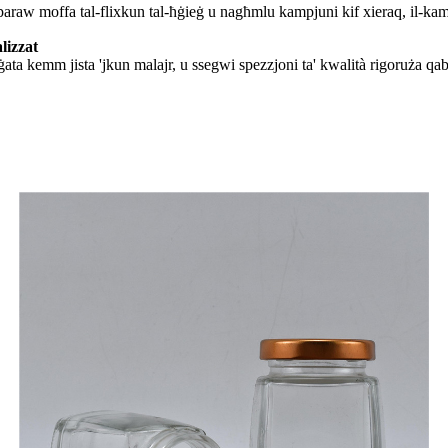
araw moffa tal-flixkun tal-ħġieġ u nagħmlu kampjuni kif xieraq, il-kampju
lizzat
nġata kemm jista 'jkun malajr, u ssegwi spezzjoni ta' kwalità rigoruża qa