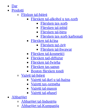
Dar
Prodotti
Flixkun tal-ħġieġ
Fliexken tal-alkoħol u tax-xorb
Fliexken tax-xorb
Fliexken tal-inbid
Fliexken tal-birra
Fliexken tax-xorb karbonati
Fliexken tal-kċina
Fliexken taż-żejt
Fliexken tal-ħwawar
Fliexken tal-kosmetiċi
Fliexken tad-diffużur
Fliexken tal-fwieħa
Fliexken tas-sapun
Boston fliexken tondi
Vażett tal-ħġieġ
Vażetti tal-ikel u tal-ħażna
Vażetti tax-xemgħa
Vażetti tal-mason
Vażetti tal-għasel
Aħbarijiet
Aħbarijiet tal-Industrija
Aħbarijiet tal-Kumpanija