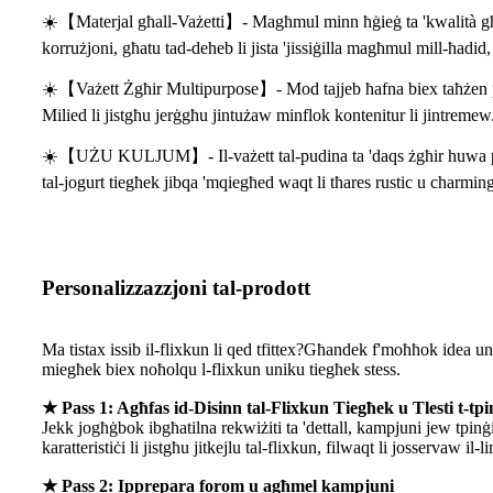
☀️【Materjal għall-Vażetti】- Magħmul minn ħġieġ ta 'kwalità għolja
korrużjoni, għatu tad-deheb li jista 'jissiġilla magħmul mill-ħadid, 
☀️【Vażett Żgħir Multipurpose】- Mod tajjeb ħafna biex taħżen pu
Milied li jistgħu jerġgħu jintużaw minflok kontenitur li jintremew
☀️【UŻU KULJUM】- Il-vażett tal-pudina ta 'daqs żgħir huwa perfett
tal-jogurt tiegħek jibqa 'mqiegħed waqt li tħares rustic u charming 
Personalizzazzjoni tal-prodott
Ma tistax issib il-flixkun li qed tfittex?Għandek f'moħħok idea 
miegħek biex noħolqu l-flixkun uniku tiegħek stess.
★ Pass 1: Agħfas id-Disinn tal-Flixkun Tiegħek u Tlesti t-tpi
Jekk jogħġbok ibgħatilna rekwiżiti ta 'dettall, kampjuni jew tpinġi
karatteristiċi li jistgħu jitkejlu tal-flixkun, filwaqt li josservaw il-l
★ Pass 2: Ipprepara forom u agħmel kampjuni