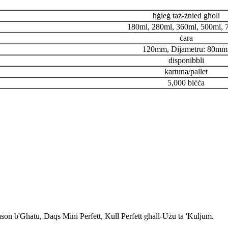
ħġieġ taż-żnied għoli
180ml, 280ml, 360ml, 500ml, 
ċara
120mm, Dijametru: 80mm
disponibbli
kartuna/pallet
5,000 biċċa
n b'Għatu, Daqs Mini Perfett, Kull Perfett għall-Użu ta 'Kuljum.