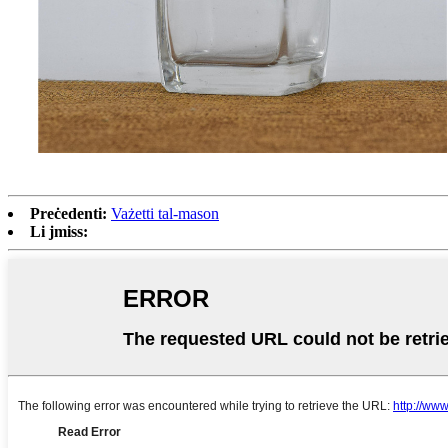
Preċedenti:
Vażetti tal-mason
Li jmiss: