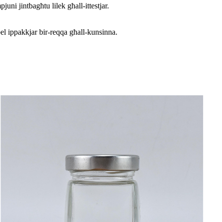
ni jintbagħtu lilek għall-ittestjar.
bel ippakkjar bir-reqqa għall-kunsinna.